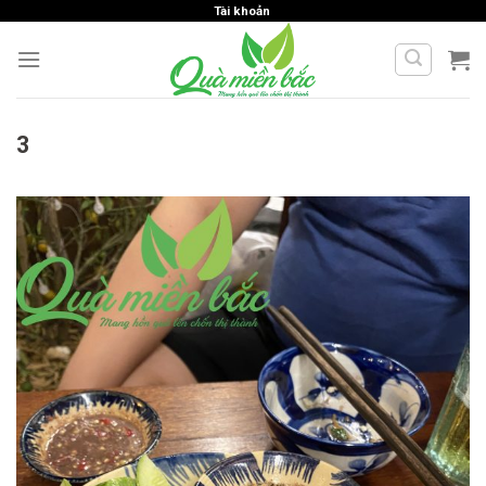
Skip
Tài khoản
to
content
3