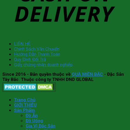
LIÊN HỆ
Chính Sách Vận Chuyển
Hướng Dẫn Thanh Toán
Quy Định Đổi Trả
Giấy chứng nhận doanh nghiệp
Since 2016
- Bản quyền thuộc về
QUÀ MIỀN BẮC
- Đặc Sản
Tây Bắc. Thuộc công ty TNHH DND GLOBAL
Trang Chủ
GIỚI THIỆU
Sản Phẩm
Đồ Ăn
Đồ Uống
Gia Vị Đặc Sản