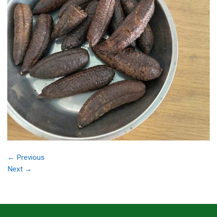
←
Previous
Next
→