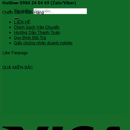
Hotline: 0984 24 04 69 (Zalo/Viber)
Tìm kiếm:
Chính Sách Bán Hàng
LIÊN HỆ
Chính Sách Vận Chuyển
Hướng Dẫn Thanh Toán
Quy Định Đổi Trả
Giấy chứng nhận doanh nghiệp
Like Fanpage
QUÀ MIỀN BẮC