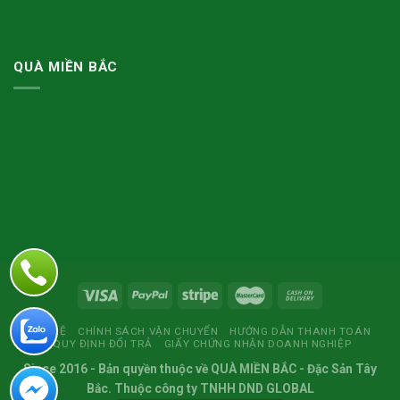
QUÀ MIỀN BẮC
LIÊN HỆ
CHÍNH SÁCH VẬN CHUYỂN
HƯỚNG DẪN THANH TOÁN
QUY ĐỊNH ĐỔI TRẢ
GIẤY CHỨNG NHẬN DOANH NGHIỆP
Since 2016
- Bản quyền thuộc về
QUÀ MIỀN BẮC
- Đặc Sản Tây
Bắc. Thuộc công ty TNHH DND GLOBAL