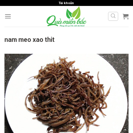
Skip
Tài khoản
to
content
nam meo xao thit