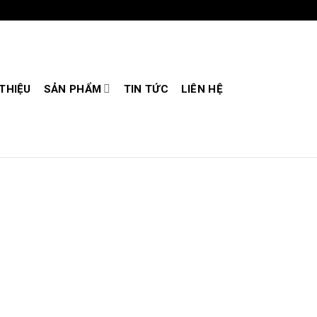
 THIỆU
SẢN PHẨM
TIN TỨC
LIÊN HỆ