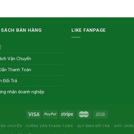
 SÁCH BÁN HÀNG
LIKE FANPAGE
Ệ
ách Vận Chuyển
Dẫn Thanh Toán
h Đổi Trả
ứng nhận doanh nghiệp
VẬN CHUYỂN
HƯỚNG DẪN THANH TOÁN
QUY ĐỊNH ĐỔI TRẢ
GIẤY CHỨ