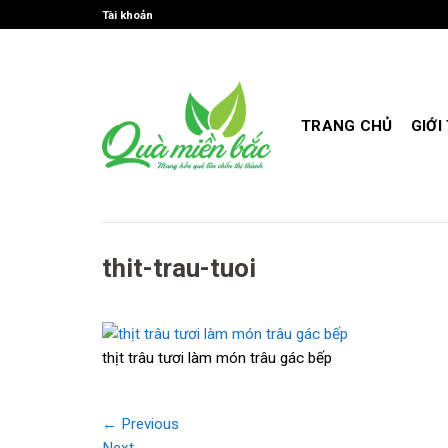
Skip
Tài khoản
to
content
TRANG CHỦ
GIỚI
thit-trau-tuoi
thịt trâu tươi làm món trâu gác bếp
←
Previous