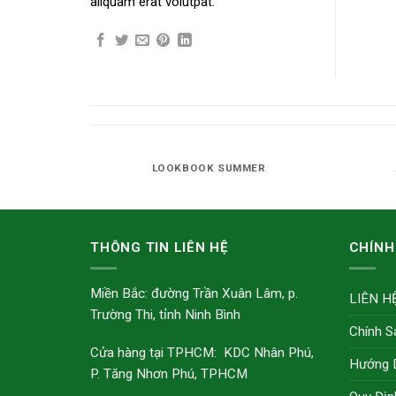
aliquam erat volutpat.
ANY
LOOKBOOK SUMMER
THÔNG TIN LIÊN HỆ
CHÍNH
Miền Bắc: đường Trần Xuân Lâm, p.
LIÊN H
Trường Thi, tỉnh Ninh Bình
Chính S
Cửa hàng tại TPHCM: KDC Nhân Phú,
Hướng 
P. Tăng Nhơn Phú, TPHCM