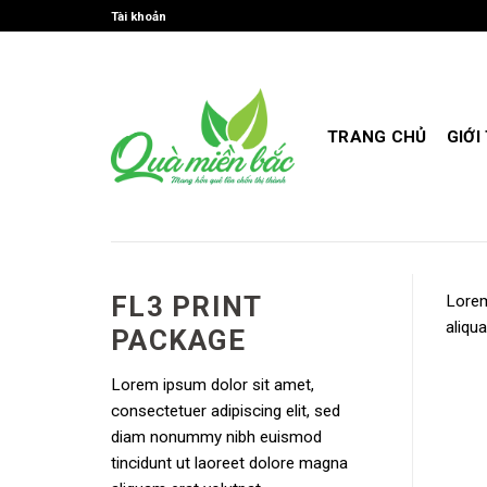
Skip
Tài khoản
to
content
TRANG CHỦ
GIỚI
FL3 PRINT
Lorem
aliqua
PACKAGE
Lorem ipsum dolor sit amet,
consectetuer adipiscing elit, sed
diam nonummy nibh euismod
tincidunt ut laoreet dolore magna