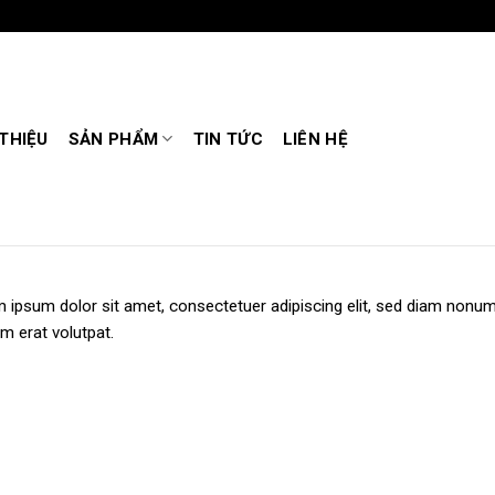
 THIỆU
SẢN PHẨM
TIN TỨC
LIÊN HỆ
 ipsum dolor sit amet, consectetuer adipiscing elit, sed diam nonu
m erat volutpat.