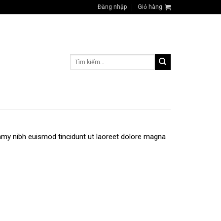
Đăng nhập
Giỏ hàng
Tìm
kiếm:
mmy nibh euismod tincidunt ut laoreet dolore magna