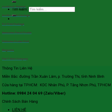
Lookbook Summer
Tìm kiếm:
Another Print Package
FL3 Print Package
Awesome Pencil Poster
Flatsome Poster Print
Magazine
Flat T-Shirt Company
Thông Tin Liên Hệ
Miền Bắc: đường Trần Xuân Lâm, p. Trường Thi, tỉnh Ninh Bình
Cửa hàng tại TPHCM: KDC Nhân Phú, P. Tăng Nhơn Phú, TPHCM
Hotline: 0984 24 04 69 (Zalo/Viber)
Chính Sách Bán Hàng
LIÊN HỆ