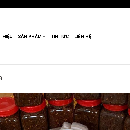
 THIỆU
SẢN PHẨM
TIN TỨC
LIÊN HỆ
a