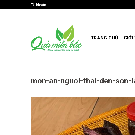
Skip
Tài khoản
to
content
TRANG CHỦ
GIỚI
mon-an-nguoi-thai-den-son-l