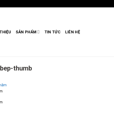
 THIỆU
SẢN PHẨM
TIN TỨC
LIÊN HỆ
-bep-thumb
ăm
ăm