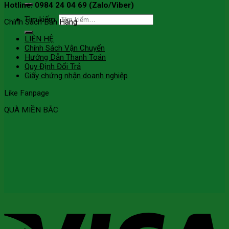
Hotline: 0984 24 04 69 (Zalo/Viber)
Tìm kiếm:
Chính Sách Bán Hàng
LIÊN HỆ
Chính Sách Vận Chuyển
Hướng Dẫn Thanh Toán
Quy Định Đổi Trả
Giấy chứng nhận doanh nghiệp
Like Fanpage
QUÀ MIỀN BẮC