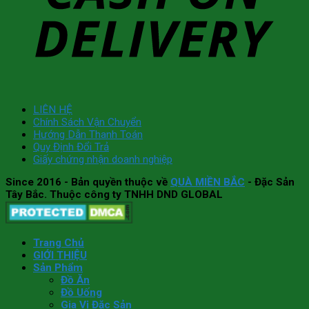
LIÊN HỆ
Chính Sách Vận Chuyển
Hướng Dẫn Thanh Toán
Quy Định Đổi Trả
Giấy chứng nhận doanh nghiệp
Since 2016
- Bản quyền thuộc về
QUÀ MIỀN BẮC
- Đặc Sản
Tây Bắc. Thuộc công ty TNHH DND GLOBAL
Trang Chủ
GIỚI THIỆU
Sản Phẩm
Đồ Ăn
Đồ Uống
Gia Vị Đặc Sản