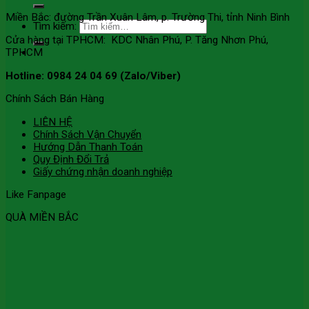
Miền Bắc: đường Trần Xuân Lâm, p. Trường Thi, tỉnh Ninh Bình
Tìm kiếm:
Cửa hàng tại TPHCM: KDC Nhân Phú, P. Tăng Nhơn Phú,
TPHCM
Hotline: 0984 24 04 69 (Zalo/Viber)
Chính Sách Bán Hàng
LIÊN HỆ
Chính Sách Vận Chuyển
Hướng Dẫn Thanh Toán
Quy Định Đổi Trả
Giấy chứng nhận doanh nghiệp
Like Fanpage
QUÀ MIỀN BẮC