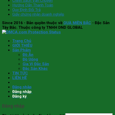
Chính Sách Vận Chuyển
Hướng Dẫn Thanh Toán
Quy Định Đổi Trả
Giấy chứng nhận doanh nghiệp
Since 2016
- Bản quyền thuộc về
QUÀ MIỀN BẮC
- Đặc Sản
Tây Bắc. Thuộc công ty TNHH DND GLOBAL
Trang Chủ
GIỚI THIỆU
Sản Phẩm
Đồ Ăn
Đồ Uống
Gia Vị Đặc Sản
Đặc Sản Khác
TIN TỨC
LIÊN HỆ
Đăng nhập
Đăng nhập
Đăng ký
Đăng nhập