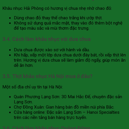
Khâu nhục Hải Phòng có hương vị chua nhẹ nhờ chao đỏ:
Dùng chao đỏ thay thế chao trắng khi ướp thịt.
Không sử dụng quả mắc mật, thay vào đó thêm bột nghệ
để tạo màu sắc và mùi thơm đặc trưng.
3.4. Cách làm khâu nhục với dưa chua
Dưa chua được xào sơ với hành và dầu.
Khi hấp, xếp một lớp dưa chua dưới đáy bát, rồi xếp thịt lên
trên. Hương vị dưa chua sẽ làm giảm độ ngấy, giúp món ăn
dễ ăn hơn.
3.5. Thịt khâu nhục Hà Nội mua ở đâu?
Một số địa chỉ uy tín tại Hà Nội:
Quán Phương Lạng Sơn: 30 Mai Hắc Đế, chuyên đặc sản
Lạng Sơn.
Chợ Đồng Xuân: Gian hàng bán đồ miền núi phía Bắc.
Cửa hàng online: Đặc sản Lạng Sơn – Hanoi Specialties
trên các nền tảng bán hàng trực tuyến.
3.6. Cách làm khâu nhục Quảng Đông