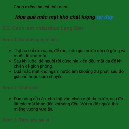
Chọn miếng ba chỉ thật ngon
Mua quả mắc mật khô chất lượng
tại đây
2.3. Cách làm khâu nhục Lạng Sơn
Bước 1: Sơ chế nguyên liệu
Thịt ba chỉ rửa sạch, để ráo, luộc qua nước sôi có gừng và
muối để khử mùi.
Sau khi luộc, để nguội rồi dùng nĩa xiên đều mặt da để khi
chiên dễ giòn phồng.
Quả mắc mật khô ngâm nước ấm khoảng 20 phút, sau đó
giã nhỏ hoặc băm nhuyễn.
Bước 2: Chiên thịt
Đun nóng dầu ăn, cho thịt vào chiên mặt da trước, sau đó
lật các mặt khác đến khi vàng đều. Vớt ra để nguội, thái
miếng vuông vừa ăn.
Bước 3: Tẩm ướp gia vị