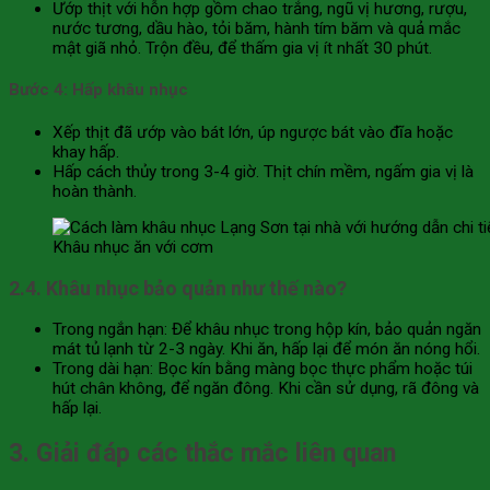
Ướp thịt với hỗn hợp gồm chao trắng, ngũ vị hương, rượu,
nước tương, dầu hào, tỏi băm, hành tím băm và quả mắc
mật giã nhỏ. Trộn đều, để thấm gia vị ít nhất 30 phút.
Bước 4: Hấp khâu nhục
Xếp thịt đã ướp vào bát lớn, úp ngược bát vào đĩa hoặc
khay hấp.
Hấp cách thủy trong 3-4 giờ. Thịt chín mềm, ngấm gia vị là
hoàn thành.
Khâu nhục ăn với cơm
2.4. Khâu nhục bảo quản như thế nào?
Trong ngắn hạn: Để khâu nhục trong hộp kín, bảo quản ngăn
mát tủ lạnh từ 2-3 ngày. Khi ăn, hấp lại để món ăn nóng hổi.
Trong dài hạn: Bọc kín bằng màng bọc thực phẩm hoặc túi
hút chân không, để ngăn đông. Khi cần sử dụng, rã đông và
hấp lại.
3. Giải đáp các thắc mắc liên quan