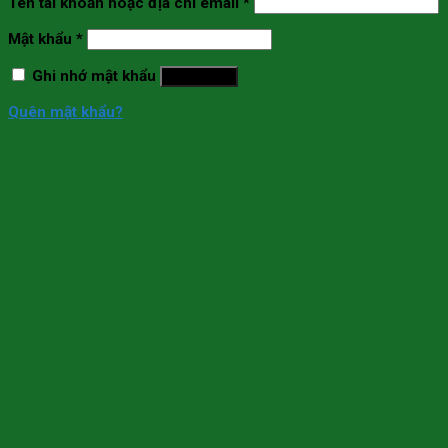
Tên tài khoản hoặc địa chỉ email
*
Mật khẩu
*
Ghi nhớ mật khẩu
Đăng nhập
Quên mật khẩu?