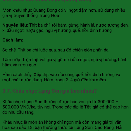
Món khâu nhục Quảng Đông có vị ngọt đậm hơn, sử dụng nhiều
gia vị truyền thống Trung Hoa:
Nguyên liệu:
Thịt ba chỉ, tỏi băm, gừng, hành lá, nước tương đen,
xì dầu ngọt, rượu gạo, ngũ vị hương, quế, hồi, đinh hương.
Cách làm:
Sơ chế: Thịt ba chỉ luộc qua, sau đó chiên giòn phần da.
Tẩm ướp: Trộn thịt với gia vị gồm xì dầu ngọt, ngũ vị hương, hành
băm, và rượu gạo.
Hầm cách thủy: Xếp thịt vào nồi cùng quế, hồi, đinh hương và
một chút nước dùng. Hầm trong 3-4 giờ đến khi mềm.
3.7. Khâu nhục Lạng Sơn giá bao nhiêu?
Khâu nhục Lạng Sơn thường được bán với giá từ 300.000 –
500.000 VNĐ/kg, tùy nơi. Trong các dịp lễ Tết, giá có thể cao hơn
do nhu cầu tăng.
Khâu nhục là món ăn không chỉ ngon mà còn mang giá trị văn
hóa sâu sắc. Dù bạn thưởng thức tại Lạng Sơn, Cao Bằng, Hải