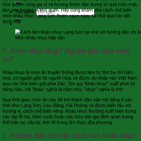
hòa quyện cùng gia vị và hương thơm đặc trưng từ quả mắc mật,
làm nên hương vị khó quên. Hãy cùng khám phá cách chế biến
Tìm kiếm:
món khâu nhục Lạng Sơn thơm ngon ngay tại nhà qua bài viết
dưới đây.
Món khâu nhục hấp dẫn
1. Khâu nhục là gì? Nguồn gốc của món
ăn?
Khâu nhục là món ăn truyền thống được làm từ thịt ba chỉ hầm
nhừ, có nguồn gốc từ người Hoa, và được du nhập vào Việt Nam
qua các tỉnh biên giới phía Bắc. Tên gọi “khâu nhục” xuất phát từ
tiếng Hán, với “khâu” nghĩa là hầm nhừ, “nhục” nghĩa là thịt.
Qua thời gian, món ăn này đã trở thành đặc sản nổi tiếng ở các
tỉnh như Lạng Sơn, Cao Bằng, Hải Phòng và được biến tấu với
hương vị, cách chế biến riêng. Khâu nhục thường xuất hiện trong
các dịp lễ hội, đám cưới, hoặc các bữa tiệc gia đình quan trọng,
thể hiện sự cầu kỳ, tinh tế trong ẩm thực địa phương.
2. Hướng dẫn chi tiết cách làm khâu nhục