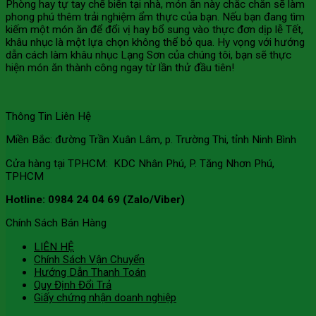
Phòng hay tự tay chế biến tại nhà, món ăn này chắc chắn sẽ làm
phong phú thêm trải nghiệm ẩm thực của bạn. Nếu bạn đang tìm
kiếm một món ăn để đổi vị hay bổ sung vào thực đơn dịp lễ Tết,
khâu nhục là một lựa chọn không thể bỏ qua. Hy vọng với hướng
dẫn cách làm khâu nhục Lạng Sơn của chúng tôi, bạn sẽ thực
hiện món ăn thành công ngay từ lần thử đầu tiên!
Thông Tin Liên Hệ
Miền Bắc: đường Trần Xuân Lâm, p. Trường Thi, tỉnh Ninh Bình
Cửa hàng tại TPHCM: KDC Nhân Phú, P. Tăng Nhơn Phú,
TPHCM
Hotline: 0984 24 04 69 (Zalo/Viber)
Chính Sách Bán Hàng
LIÊN HỆ
Chính Sách Vận Chuyển
Hướng Dẫn Thanh Toán
Quy Định Đổi Trả
Giấy chứng nhận doanh nghiệp