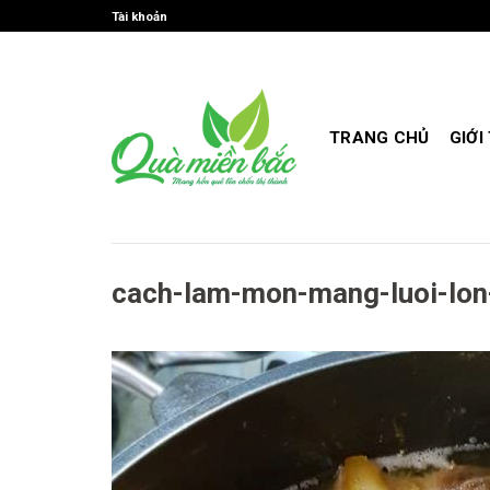
Skip
Tài khoản
to
content
TRANG CHỦ
GIỚI
cach-lam-mon-mang-luoi-lon-