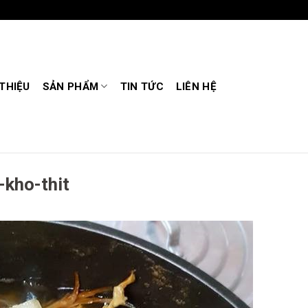
 THIỆU
SẢN PHẨM
TIN TỨC
LIÊN HỆ
kho-thit