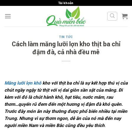
Skip
Tài khoản
to
content
TIN TỨC
Cách làm măng lưỡi lợn kho thịt ba chỉ
đậm đà, cả nhà đều mê
Măng lưỡi lợn khô
kho với thịt ba chỉ là sự kết hợp thú vị của
chút ngầy ngậy từ thịt với vị dai giòn sần sật của măng. Đi
kèm với đó là chút hành khô, hạt tiêu, nước mắm, rau
thơm…quyến rũ đem đến một hương vị đậm đà khó quên.
Trước đây món ăn này thường được phổ biến nhiều tại miền
Trung. Nhưng vì sự thơm ngon, dễ ăn của nó mà đến nay
người miền Nam và miền Bắc cũng đều yêu thích
.