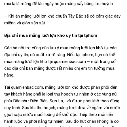
mùi lạ là măng để lâu ngày hoặc măng sấy bằng lưu huỳnh
– Khi ăn măng lưỡi lợn khô chuẩn Tây Bắc sẽ có cảm giác dày
miếng và giòn sần sật
Địa chỉ mua măng lưỡi lợn khô uy tín tại tphcm
Các bà nội trợ cũng cần lưu ý mua măng lưỡi lợn khô tại các
địa chỉ uy tín, có xuất xứ rõ ràng. Nếu tại tphcm, bạn có thể
mua măng lưỡi lợn khô tại quamienbac.com – một trong số
các địa chỉ bán măng được rất nhiều chị em tin tưởng mua
hàng.
Tại quamienbac.com, măng lưỡi lợn khô được phân phối đến
tay khách hàng phải là loại thu hoạch tự nhiên ở các vùng núi
phía Bắc như Điện Biên, Sơn La,…và được phơi khô theo đúng
quy trình. Sau khi thu hoạch, măng tươi đưa về ngâm với nước
gạo hoặc nước muối loãng để khử độc. Tiếp theo mới tiến
hành luộc và phơi nắng tự nhiên. Sau đó hút chân không là có