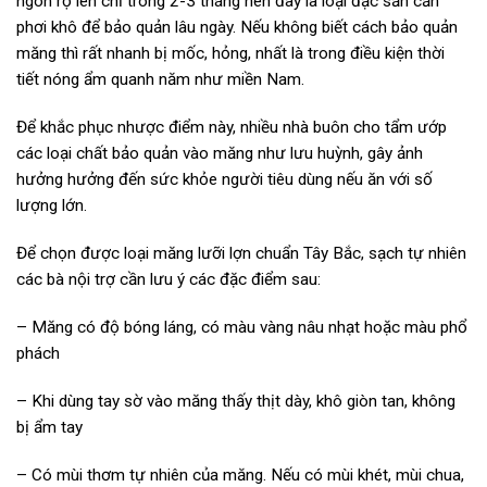
ngon rộ lên chỉ trong 2-3 tháng nên đây là loại đặc sản cần
phơi khô để bảo quản lâu ngày. Nếu không biết cách bảo quản
măng thì rất nhanh bị mốc, hỏng, nhất là trong điều kiện thời
tiết nóng ẩm quanh năm như miền Nam.
Để khắc phục nhược điểm này, nhiều nhà buôn cho tẩm ướp
các loại chất bảo quản vào măng như lưu huỳnh, gây ảnh
hưởng hưởng đến sức khỏe người tiêu dùng nếu ăn với số
lượng lớn.
Để chọn được loại măng lưỡi lợn chuẩn Tây Bắc, sạch tự nhiên
các bà nội trợ cần lưu ý các đặc điểm sau:
– Măng có độ bóng láng, có màu vàng nâu nhạt hoặc màu phổ
phách
– Khi dùng tay sờ vào măng thấy thịt dày, khô giòn tan, không
bị ẩm tay
– Có mùi thơm tự nhiên của măng. Nếu có mùi khét, mùi chua,