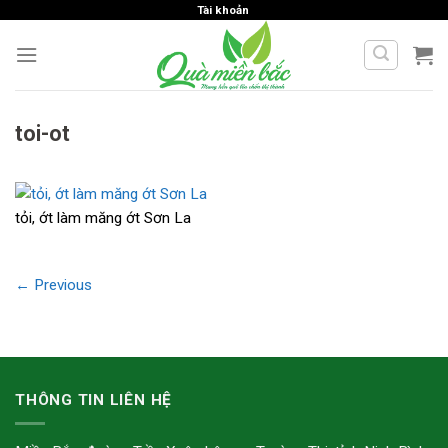
Skip
Tài khoản
to
content
toi-ot
tỏi, ớt làm măng ớt Sơn La
←
Previous
THÔNG TIN LIÊN HỆ