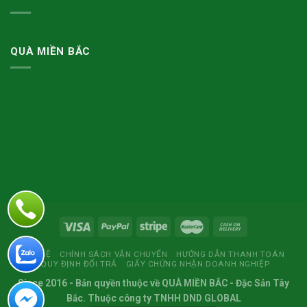
QUÀ MIỀN BẮC
LIÊN HỆ
CHÍNH SÁCH VẬN CHUYỂN
HƯỚNG DẪN THANH TOÁN
QUY ĐỊNH ĐỔI TRẢ
GIẤY CHỨNG NHẬN DOANH NGHIỆP
Since 2016
- Bản quyền thuộc về
QUÀ MIỀN BẮC
- Đặc Sản Tây
Bắc. Thuộc công ty TNHH DND GLOBAL