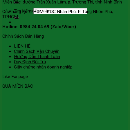
Miền Bắc: đường Trần Xuân Lâm, p. Trường Thi, tỉnh Ninh Bình
Tìm kiếm:
Cửa hàng tại TPHCM: KDC Nhân Phú, P. Tăng Nhơn Phú,
TPHCM
Hotline: 0984 24 04 69 (Zalo/Viber)
Chính Sách Bán Hàng
LIÊN HỆ
Chính Sách Vận Chuyển
Hướng Dẫn Thanh Toán
Quy Định Đổi Trả
Giấy chứng nhận doanh nghiệp
Like Fanpage
QUÀ MIỀN BẮC