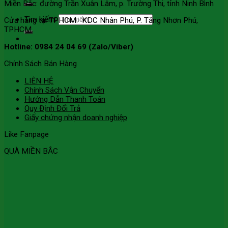
Miền Bắc: đường Trần Xuân Lâm, p. Trường Thi, tỉnh Ninh Bình
Tìm kiếm:
Cửa hàng tại TPHCM: KDC Nhân Phú, P. Tăng Nhơn Phú,
TPHCM
Hotline: 0984 24 04 69 (Zalo/Viber)
Chính Sách Bán Hàng
LIÊN HỆ
Chính Sách Vận Chuyển
Hướng Dẫn Thanh Toán
Quy Định Đổi Trả
Giấy chứng nhận doanh nghiệp
Like Fanpage
QUÀ MIỀN BẮC