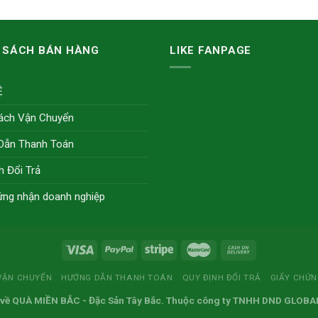
 SÁCH BÁN HÀNG
LIKE FANPAGE
Ệ
ách Vận Chuyển
Dẫn Thanh Toán
h Đổi Trả
ứng nhận doanh nghiệp
VẬN CHUYỂN
HƯỚNG DẪN THANH TOÁN
QUY ĐỊNH ĐỔI TRẢ
GIẤY CHỨ
 về
QUÀ MIỀN BẮC
- Đặc Sản Tây Bắc. Thuộc công ty TNHH DND GLOBA