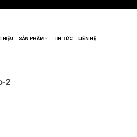
 THIỆU
SẢN PHẨM
TIN TỨC
LIÊN HỆ
o-2