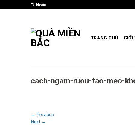
Skip
Tài khoản
to
content
TRANG CHỦ
GIỚI
cach-ngam-ruou-tao-meo-kh
←
Previous
Next
→