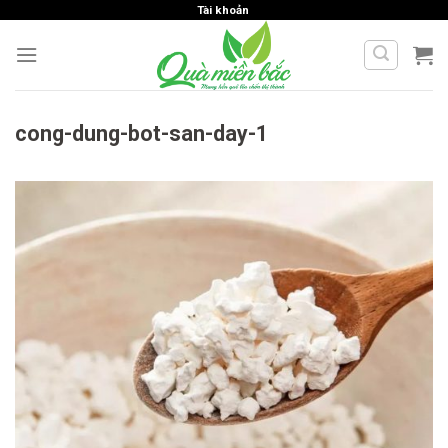
Skip
Tài khoản
to
content
cong-dung-bot-san-day-1