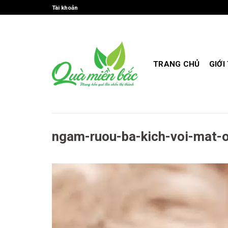
Skip
Tài khoản
to
content
TRANG CHỦ
GIỚI
ngam-ruou-ba-kich-voi-mat-