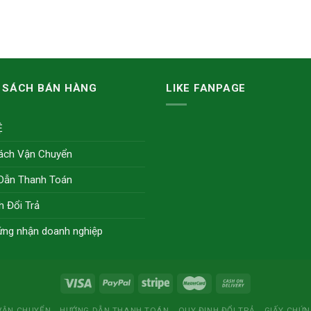
 SÁCH BÁN HÀNG
LIKE FANPAGE
Ệ
ách Vận Chuyển
Dẫn Thanh Toán
h Đổi Trả
ứng nhận doanh nghiệp
VẬN CHUYỂN
HƯỚNG DẪN THANH TOÁN
QUY ĐỊNH ĐỔI TRẢ
GIẤY CHỨ