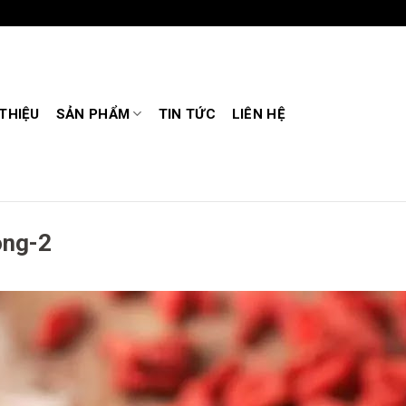
 THIỆU
SẢN PHẨM
TIN TỨC
LIÊN HỆ
ong-2