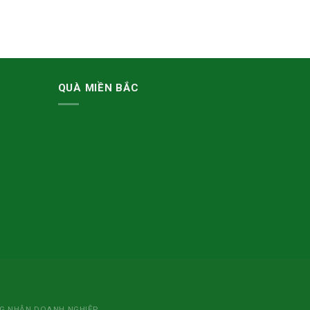
QUÀ MIỀN BẮC
NG NHẬN DOANH NGHIỆP