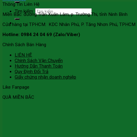
Thông Tin Liên Hệ
Tìm kiếm:
Miền Bắc: đường Trần Xuân Lâm, p. Trường Thi, tỉnh Ninh Bình
Cửa hàng tại TPHCM: KDC Nhân Phú, P. Tăng Nhơn Phú, TPHCM
Hotline: 0984 24 04 69 (Zalo/Viber)
Chính Sách Bán Hàng
LIÊN HỆ
Chính Sách Vận Chuyển
Hướng Dẫn Thanh Toán
Quy Định Đổi Trả
Giấy chứng nhận doanh nghiệp
Like Fanpage
QUÀ MIỀN BẮC