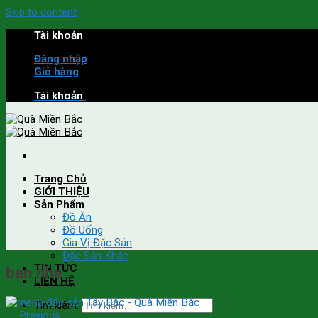
Skip to content
Tài khoản
Đăng nhập
Giỏ hàng
Tài khoản
Trang Chủ
GIỚI THIỆU
Sản Phẩm
Đồ Ăn
Đồ Uống
Gia Vị Đặc Sản
Đặc Sản Khác
TIN TỨC
ban nhe
LIÊN HỆ
Tìm kiếm:
←
Previous