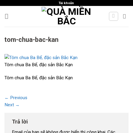
Skip
Tài khoản
to
content
tom-chua-bac-kan
Tôm chua Ba Bể, đặc sản Bắc Kạn
Tôm chua Ba Bể, đặc sản Bắc Kạn
←
Previous
Next
→
Trả lời
Email của bạn sẽ không được hiển thị công khai.
Các