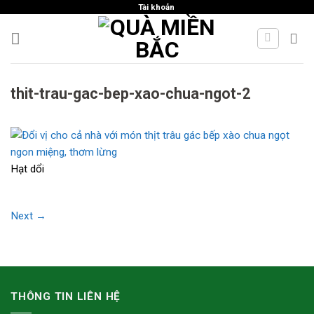
Skip
Tài khoản
to
content
thit-trau-gac-bep-xao-chua-ngot-2
Hạt dổi
Next
→
THÔNG TIN LIÊN HỆ