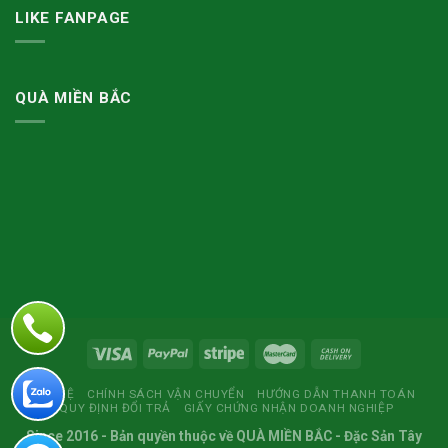
LIKE FANPAGE
QUÀ MIỀN BẮC
LIÊN HỆ
CHÍNH SÁCH VẬN CHUYỂN
HƯỚNG DẪN THANH TOÁN
QUY ĐỊNH ĐỔI TRẢ
GIẤY CHỨNG NHẬN DOANH NGHIỆP
Since 2016
- Bản quyền thuộc về
QUÀ MIỀN BẮC
- Đặc Sản Tây