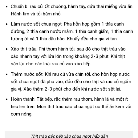
Chuẩn bị rau củ: Ớt chuông, hành tây, dứa thái miếng vừa ăn.
Hành tím và tỏi băm nhỏ.
Làm nước sốt chua ngọt: Pha hỗn hợp gồm 1 thìa canh
đường, 2 thìa canh nước mắm, 1 thìa canh giấm, 1 thìa canh
tương ớt và 1 thìa dầu hào. Khuấy đều cho gia vị tan.
Xào thịt trâu: Phi thơm hành tỏi, sau đó cho thịt trâu vào
xào nhanh tay với lửa lớn trong khoảng 2-3 phút. Khi thịt
săn lại, cho các loại rau củ vào xào tiếp.
Thêm nước sốt: Khi rau củ vừa chín tới, cho hỗn hợp nước
sốt chua ngọt đã pha vào, đảo đều cho thịt và rau củ ngấm
gia vị. Xào thêm 2-3 phút cho đến khi nước sốt sệt lại.
Hoàn thành: Tắt bếp, rắc thêm rau thơm, hành lá và một ít
tiêu lên trên. Món thịt trâu xào chua ngọt có thể ăn kèm với
cơm nóng.
Thịt trâu gác bếp xào chua ngọt hấp dẫn