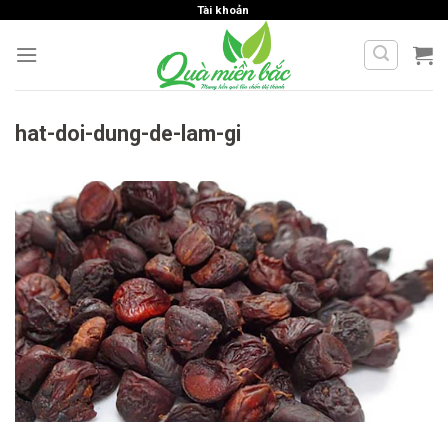
Skip
Tài khoản
to
content
hat-doi-dung-de-lam-gi