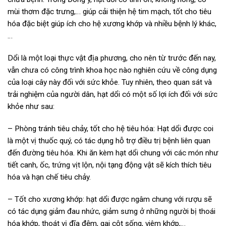
mùi thơm đặc trưng,… giúp cải thiện hệ tim mạch, tốt cho tiêu
hóa đặc biệt giúp ích cho hệ xương khớp và nhiều bệnh lý khác,
…
Dổi là một loại thực vật địa phương, cho nên từ trước đến nay,
vẫn chưa có công trình khoa học nào nghiên cứu về công dụng
của loại cây này đối với sức khỏe. Tuy nhiên, theo quan sát và
trải nghiệm của người dân, hạt dổi có một số lợi ích đối với sức
khỏe như sau:
– Phòng tránh tiêu chảy, tốt cho hệ tiêu hóa: Hạt dổi được coi
là một vị thuốc quý, có tác dụng hỗ trợ điều trị bệnh liên quan
đến đường tiêu hóa. Khi ăn kèm hạt dổi chung với các món như
tiết canh, ốc, trứng vịt lộn, nội tạng động vật sẽ kích thích tiêu
hóa và hạn chế tiêu chảy.
– Tốt cho xương khớp: hạt dổi được ngâm chung với rượu sẽ
có tác dụng giảm đau nhức, giảm sưng ở những người bị thoái
hóa khớp, thoát vị đĩa đệm, gai cột sống, viêm khớp,…