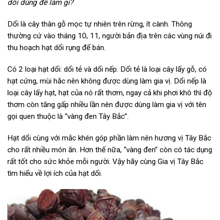
dổi dùng để làm gì?
Dổi là cây thân gỗ mọc tự nhiên trên rừng, ít cành. Thông
thường cứ vào tháng 10, 11, người bản địa trên các vùng núi đi
thu hoạch hạt dổi rụng để bán.
Có 2 loại hạt dổi: dổi tẻ và dổi nếp. Dổi tẻ là loại cây lấy gỗ, có
hạt cứng, mùi hắc nên không được dùng làm gia vị. Dổi nếp là
loại cây lấy hạt, hạt của nó rất thơm, ngay cả khi phơi khô thì độ
thơm còn tăng gấp nhiều lần nên được dùng làm gia vị với tên
gọi quen thuộc là “vàng đen Tây Bắc”.
Hạt dổi cùng với mắc khén góp phần làm nên hương vị Tây Bắc
cho rất nhiều món ăn. Hơn thế nữa, “vàng đen” còn có tác dụng
rất tốt cho sức khỏe mỗi người. Vậy hãy cùng Gia vị Tây Bắc
tìm hiểu về lợi ích của hạt dổi.