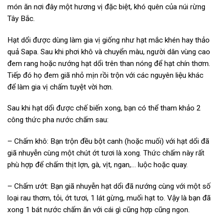
món ăn nơi đây một hương vị đặc biệt, khó quên của núi rừng
Tây Bắc.
Hạt dổi được dùng làm gia vị giống như hạt mắc khén hay thảo
quả Sapa. Sau khi phơi khô và chuyển màu, người dân vùng cao
đem rang hoặc nướng hạt dổi trên than nóng để hạt chín thơm.
Tiếp đó họ đem giã nhỏ mịn rồi trộn với các nguyên liệu khác
để làm gia vị chấm tuyệt vời hơn.
Sau khi hạt dổi được chế biến xong, bạn có thể tham khảo 2
công thức pha nước chấm sau:
– Chấm khô: Bạn trộn đều bột canh (hoặc muối) với hạt dổi đã
giã nhuyễn cùng một chút ớt tươi là xong. Thức chấm này rất
phù hợp để chấm thịt lợn, gà, vịt, ngan,… luộc hoặc quay.
– Chấm ướt: Bạn giã nhuyễn hạt dổi đã nướng cùng với một số
loại rau thơm, tỏi, ớt tươi, 1 lát gừng, muối hạt to. Vậy là bạn đã
xong 1 bát nước chấm ăn với cái gì cũng hợp cũng ngon.