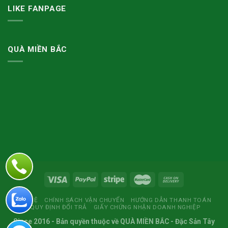
LIKE FANPAGE
QUÀ MIỀN BẮC
LIÊN HỆ
CHÍNH SÁCH VẬN CHUYỂN
HƯỚNG DẪN THANH TOÁN
QUY ĐỊNH ĐỔI TRẢ
GIẤY CHỨNG NHẬN DOANH NGHIỆP
Since 2016
- Bản quyền thuộc về
QUÀ MIỀN BẮC
- Đặc Sản Tây