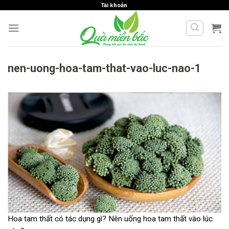
Skip
Tài khoản
to
content
nen-uong-hoa-tam-that-vao-luc-nao-1
Hoa tam thất có tác dụng gì? Nên uống hoa tam thất vào lúc