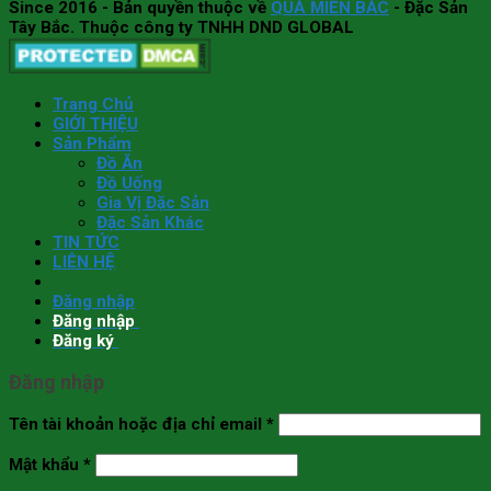
Since 2016
- Bản quyền thuộc về
QUÀ MIỀN BẮC
- Đặc Sản
Tây Bắc. Thuộc công ty TNHH DND GLOBAL
Trang Chủ
GIỚI THIỆU
Sản Phẩm
Đồ Ăn
Đồ Uống
Gia Vị Đặc Sản
Đặc Sản Khác
TIN TỨC
LIÊN HỆ
Đăng nhập
Đăng nhập
Đăng ký
Đăng nhập
Tên tài khoản hoặc địa chỉ email
*
Mật khẩu
*