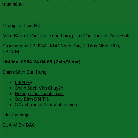
mua hàng!
Thông Tin Liên Hệ
Miền Bắc: đường Trần Xuân Lâm, p. Trường Thi, tỉnh Ninh Bình
Cửa hàng tại TPHCM: KDC Nhân Phú, P. Tăng Nhơn Phú,
TPHCM
Hotline: 0984 24 04 69 (Zalo/Viber)
Chính Sách Bán Hàng
LIÊN HỆ
Chính Sách Vận Chuyển
Hướng Dẫn Thanh Toán
Quy Định Đổi Trả
Giấy chứng nhận doanh nghiệp
Like Fanpage
QUÀ MIỀN BẮC