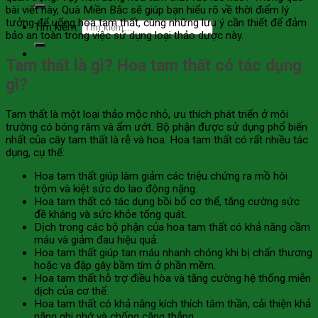
bài viết này, Quà Miền Bắc sẽ giúp bạn hiểu rõ về thời điểm lý
tưởng để uống hoa tam thất, cùng những lưu ý cần thiết để đảm
Tìm kiếm:
bảo an toàn trong việc sử dụng loại thảo dược này.
Tam thất là gì? Hoa tam thất có tác dụng
gì?
Tam thất là một loại thảo mộc nhỏ, ưu thích phát triển ở môi
trường có bóng râm và ẩm ướt. Bộ phận được sử dụng phổ biến
nhất của cây tam thất là rễ và hoa. Hoa tam thất có rất nhiều tác
dụng, cụ thể:
Hoa tam thất giúp làm giảm các triệu chứng ra mồ hôi
trộm và kiệt sức do lao động nặng.
Hoa tam thất có tác dụng bồi bổ cơ thể, tăng cường sức
đề kháng và sức khỏe tổng quát.
Dịch trong các bộ phận của hoa tam thất có khả năng cầm
máu và giảm đau hiệu quả.
Hoa tam thất giúp tan máu nhanh chóng khi bị chấn thương
hoặc va đập gây bầm tím ở phần mềm.
Hoa tam thất hỗ trợ điều hòa và tăng cường hệ thống miễn
dịch của cơ thể.
Hoa tam thất có khả năng kích thích tâm thần, cải thiện khả
năng ghi nhớ và chống căng thẳng.