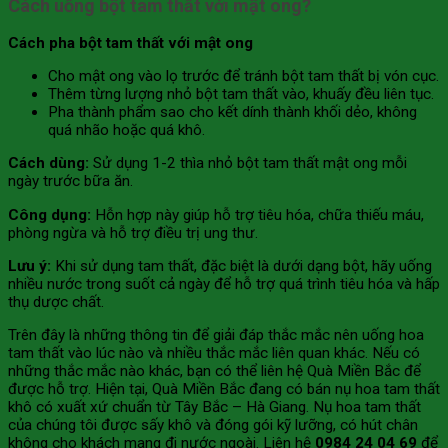
Cách uống bột tam thất với mật ong?
Cách pha bột tam thất với mật ong
Cho mật ong vào lọ trước để tránh bột tam thất bị vón cục.
Thêm từng lượng nhỏ bột tam thất vào, khuấy đều liên tục.
Pha thành phẩm sao cho kết dính thành khối dẻo, không
quá nhão hoặc quá khô.
Cách dùng:
Sử dụng 1-2 thìa nhỏ bột tam thất mật ong mỗi
ngày trước bữa ăn.
Công dụng:
Hỗn hợp này giúp hỗ trợ tiêu hóa, chữa thiếu máu,
phòng ngừa và hỗ trợ điều trị ung thư.
Lưu ý:
Khi sử dụng tam thất, đặc biệt là dưới dạng bột, hãy uống
nhiều nước trong suốt cả ngày để hỗ trợ quá trình tiêu hóa và hấp
thụ dược chất.
Trên đây là những thông tin để giải đáp thắc mắc nên uống hoa
tam thất vào lúc nào và nhiều thắc mắc liên quan khác. Nếu có
những thắc mắc nào khác, bạn có thể liên hệ Quà Miền Bắc để
được hỗ trợ. Hiện tại, Quà Miền Bắc đang có bán nụ hoa tam thất
khô có xuất xứ chuẩn từ Tây Bắc – Hà Giang. Nụ hoa tam thất
của chúng tôi được sấy khô và đóng gói kỹ lưỡng, có hút chân
không cho khách mang đi nước ngoài. Liên hệ
0984 24 04 69
để