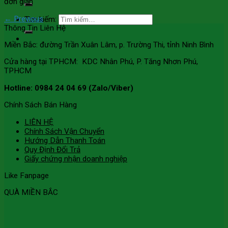
đơn giản
←
Previous
Tìm kiếm:
Thông Tin Liên Hệ
Miền Bắc: đường Trần Xuân Lâm, p. Trường Thi, tỉnh Ninh Bình
Cửa hàng tại TPHCM: KDC Nhân Phú, P. Tăng Nhơn Phú,
TPHCM
Hotline: 0984 24 04 69 (Zalo/Viber)
Chính Sách Bán Hàng
LIÊN HỆ
Chính Sách Vận Chuyển
Hướng Dẫn Thanh Toán
Quy Định Đổi Trả
Giấy chứng nhận doanh nghiệp
Like Fanpage
QUÀ MIỀN BẮC