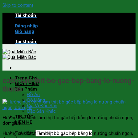
Skip to content
Tài khoản
Đăng nhập
Giỏ hàng
Tài khoản
Trang Chủ
cach-lam-thit-bo-gac-bep-bang-lo-nuong-
GIỚI THIỆU
thumb
Sản Phẩm
Đồ Ăn
Đồ Uống
Gia Vị Đặc Sản
Đặc Sản Khác
TIN TỨC
Hướng dẫn cách làm thịt bò gác bếp bằng lò nướng chuẩn ngon,
LIÊN HỆ
đơn giản
Tìm kiếm:
Hướng dẫn cách làm thịt bò gác bếp bằng lò nướng chuẩn ngon,