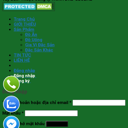
Trang Chủ
GIỚI THIỆU
Sản Phẩm
Đồ Ăn
Đồ Uống
Gia Vị Đặc Sản
Đặc Sản Khác
TIN TỨC
LIÊN HỆ
Đăng nhập
Đăng nhập
Đăng ký
Đăng nhập
Tên tài khoản hoặc địa chỉ email
*
Mật khẩu
*
Ghi nhớ mật khẩu
Đăng nhập