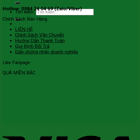
Hotline: 0984 24 04 69 (Zalo/Viber)
Tìm kiếm:
Chính Sách Bán Hàng
LIÊN HỆ
Chính Sách Vận Chuyển
Hướng Dẫn Thanh Toán
Quy Định Đổi Trả
Giấy chứng nhận doanh nghiệp
Like Fanpage
QUÀ MIỀN BẮC