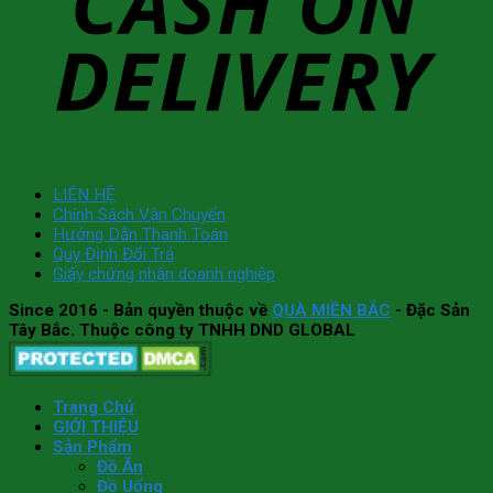
LIÊN HỆ
Chính Sách Vận Chuyển
Hướng Dẫn Thanh Toán
Quy Định Đổi Trả
Giấy chứng nhận doanh nghiệp
Since 2016
- Bản quyền thuộc về
QUÀ MIỀN BẮC
- Đặc Sản
Tây Bắc. Thuộc công ty TNHH DND GLOBAL
Trang Chủ
GIỚI THIỆU
Sản Phẩm
Đồ Ăn
Đồ Uống