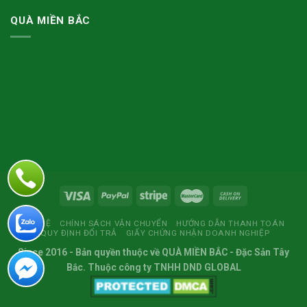
QUÀ MIỀN BẮC
LIÊN HỆ
CHÍNH SÁCH VẬN CHUYỂN
HƯỚNG DẪN THANH TOÁN
QUY ĐỊNH ĐỔI TRẢ
GIẤY CHỨNG NHẬN DOANH NGHIỆP
Since 2016
- Bản quyền thuộc về
QUÀ MIỀN BẮC
- Đặc Sản Tây
Bắc. Thuộc công ty TNHH DND GLOBAL