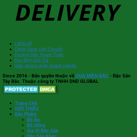
LIÊN HỆ
Chính Sách Vận Chuyển
Hướng Dẫn Thanh Toán
Quy Định Đổi Trả
Giấy chứng nhận doanh nghiệp
Since 2016
- Bản quyền thuộc về
QUÀ MIỀN BẮC
- Đặc Sản
Tây Bắc. Thuộc công ty TNHH DND GLOBAL
Trang Chủ
GIỚI THIỆU
Sản Phẩm
Đồ Ăn
Đồ Uống
Gia Vị Đặc Sản
Đặc Sản Khác