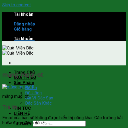
Skip to content
Tài khoản
Đăng nhập
Giỏ hàng
Tài khoản
Trang Chủ
mang-muoi-ot
GIỚI THIỆU
Sản Phẩm
Đồ Ăn
Đồ Uống
măng muối ớt
Gia Vị Đặc Sản
Đặc Sản Khác
Trả lời
TIN TỨC
LIÊN HỆ
Email của bạn sẽ không được hiển thị công khai.
Các trường bắt
buộc được đánh dấu
*
Tìm kiếm: