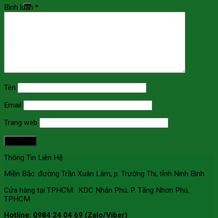
Bình luận
*
Tìm kiếm:
Tên
Email
Trang web
Thông Tin Liên Hệ
Miền Bắc: đường Trần Xuân Lâm, p. Trường Thi, tỉnh Ninh Bình
Cửa hàng tại TPHCM: KDC Nhân Phú, P. Tăng Nhơn Phú,
TPHCM
Hotline: 0984 24 04 69 (Zalo/Viber)