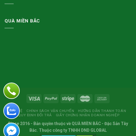
QUÀ MIỀN BẮC
LIÊN HỆ
CHÍNH SÁCH VẬN CHUYỂN
HƯỚNG DẪN THANH TOÁN
QUY ĐỊNH ĐỔI TRẢ
GIẤY CHỨNG NHẬN DOANH NGHIỆP
Since 2016
- Bản quyền thuộc về
QUÀ MIỀN BẮC
- Đặc Sản Tây
Bắc. Thuộc công ty TNHH DND GLOBAL