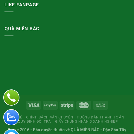
LIKE FANPAGE
QUÀ MIỀN BẮC
LIÊN HỆ
CHÍNH SÁCH VẬN CHUYỂN
HƯỚNG DẪN THANH TOÁN
QUY ĐỊNH ĐỔI TRẢ
GIẤY CHỨNG NHẬN DOANH NGHIỆP
Since 2016
- Bản quyền thuộc về
QUÀ MIỀN BẮC
- Đặc Sản Tây