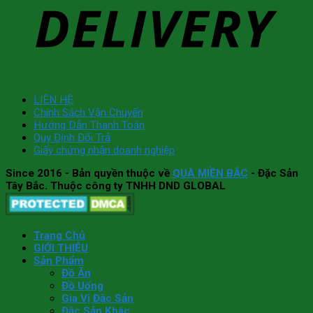
LIÊN HỆ
Chính Sách Vận Chuyển
Hướng Dẫn Thanh Toán
Quy Định Đổi Trả
Giấy chứng nhận doanh nghiệp
Since 2016
- Bản quyền thuộc về
QUÀ MIỀN BẮC
- Đặc Sản
Tây Bắc. Thuộc công ty TNHH DND GLOBAL
Trang Chủ
GIỚI THIỆU
Sản Phẩm
Đồ Ăn
Đồ Uống
Gia Vị Đặc Sản
Đặc Sản Khác