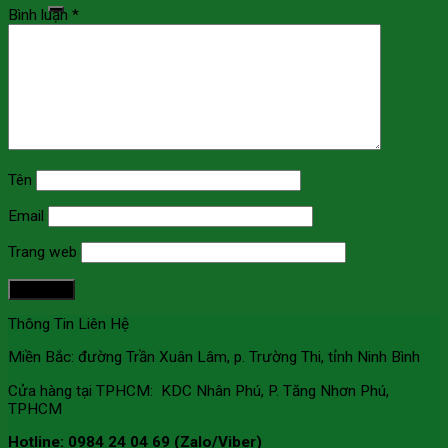
Bình luận
*
Tìm kiếm:
Tên
Email
Trang web
Thông Tin Liên Hệ
Miền Bắc: đường Trần Xuân Lâm, p. Trường Thi, tỉnh Ninh Bình
Cửa hàng tại TPHCM: KDC Nhân Phú, P. Tăng Nhơn Phú,
TPHCM
Hotline: 0984 24 04 69 (Zalo/Viber)