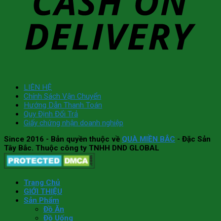
LIÊN HỆ
Chính Sách Vận Chuyển
Hướng Dẫn Thanh Toán
Quy Định Đổi Trả
Giấy chứng nhận doanh nghiệp
Since 2016
- Bản quyền thuộc về
QUÀ MIỀN BẮC
- Đặc Sản
Tây Bắc. Thuộc công ty TNHH DND GLOBAL
Trang Chủ
GIỚI THIỆU
Sản Phẩm
Đồ Ăn
Đồ Uống