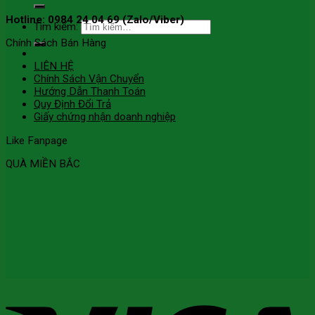
Hotline: 0984 24 04 69 (Zalo/Viber)
Tìm kiếm:
Chính Sách Bán Hàng
LIÊN HỆ
Chính Sách Vận Chuyển
Hướng Dẫn Thanh Toán
Quy Định Đổi Trả
Giấy chứng nhận doanh nghiệp
Like Fanpage
QUÀ MIỀN BẮC