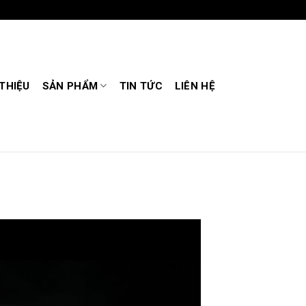
 THIỆU
SẢN PHẨM
TIN TỨC
LIÊN HỆ