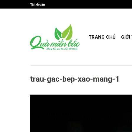
Skip
Tài khoản
to
content
TRANG CHỦ
GIỚI
trau-gac-bep-xao-mang-1