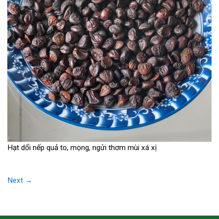
Hạt dổi nếp quả to, mọng, ngửi thơm mùi xá xị
Next
→