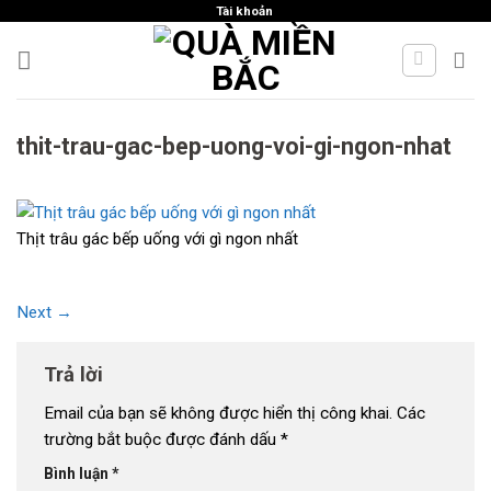
Skip
Tài khoản
to
content
thit-trau-gac-bep-uong-voi-gi-ngon-nhat
Thịt trâu gác bếp uống với gì ngon nhất
Next
→
Trả lời
Email của bạn sẽ không được hiển thị công khai.
Các
trường bắt buộc được đánh dấu
*
Bình luận
*