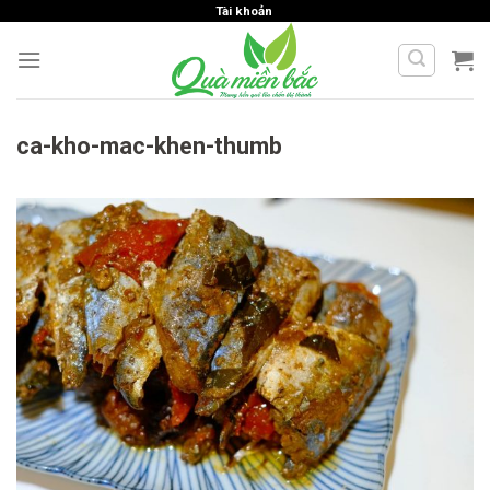
Skip
Tài khoản
to
content
ca-kho-mac-khen-thumb