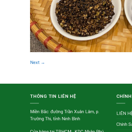
Next
→
THÔNG TIN LIÊN HỆ
CHÍNH
Miền Bắc: đường Trần Xuân Lâm, p.
LIÊN H
Trường Thi, tỉnh Ninh Bình
Chính S
Cửa hàng tại TPHCM: KDC Nhân Phú,