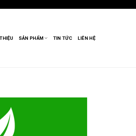
 THIỆU
SẢN PHẨM
TIN TỨC
LIÊN HỆ