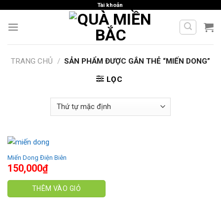
Skip
Tài khoản
to
content
TRANG CHỦ
/
SẢN PHẨM ĐƯỢC GẮN THẺ “MIẾN DONG”
LỌC
Miến Dong Điện Biên
150,000
₫
THÊM VÀO GIỎ