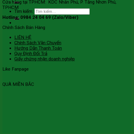
Cửa hàng tại TPHCM: KDC Nhân Phú, P. Tăng Nhơn Phú,
TPHCM
Tìm kiếm:
Hotline: 0984 24 04 69 (Zalo/Viber)
Chính Sách Bán Hàng
LIÊN HỆ
Chính Sách Vận Chuyển
Hướng Dẫn Thanh Toán
Quy Định Đổi Trả
Giấy chứng nhận doanh nghiệp
Like Fanpage
QUÀ MIỀN BẮC