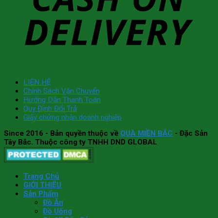
LIÊN HỆ
Chính Sách Vận Chuyển
Hướng Dẫn Thanh Toán
Quy Định Đổi Trả
Giấy chứng nhận doanh nghiệp
Since 2016
- Bản quyền thuộc về
QUÀ MIỀN BẮC
- Đặc Sản
Tây Bắc. Thuộc công ty TNHH DND GLOBAL
Trang Chủ
GIỚI THIỆU
Sản Phẩm
Đồ Ăn
Đồ Uống