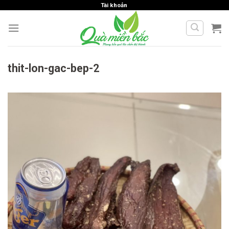
Skip
Tài khoản
to
content
thit-lon-gac-bep-2