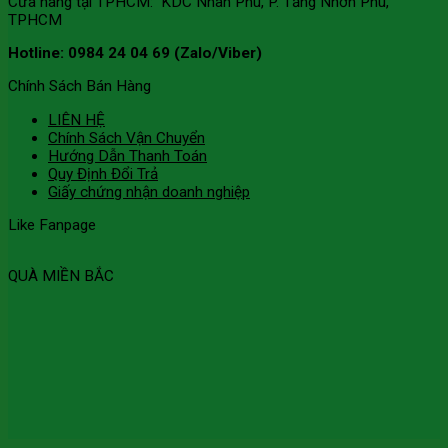
Cửa hàng tại TPHCM: KDC Nhân Phú, P. Tăng Nhơn Phú,
TPHCM
Hotline: 0984 24 04 69 (Zalo/Viber)
Chính Sách Bán Hàng
LIÊN HỆ
Chính Sách Vận Chuyển
Hướng Dẫn Thanh Toán
Quy Định Đổi Trả
Giấy chứng nhận doanh nghiệp
Like Fanpage
QUÀ MIỀN BẮC