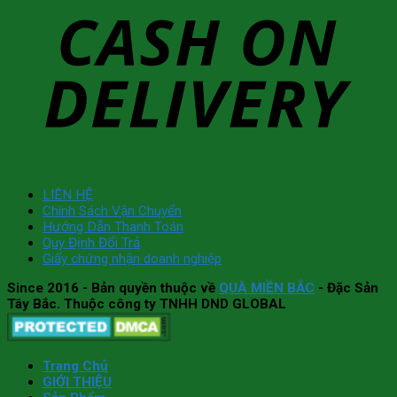
LIÊN HỆ
Chính Sách Vận Chuyển
Hướng Dẫn Thanh Toán
Quy Định Đổi Trả
Giấy chứng nhận doanh nghiệp
Since 2016
- Bản quyền thuộc về
QUÀ MIỀN BẮC
- Đặc Sản
Tây Bắc. Thuộc công ty TNHH DND GLOBAL
Trang Chủ
GIỚI THIỆU