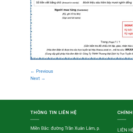
←
Previous
Next
→
THÔNG TIN LIÊN HỆ
CHÍNH
Miền Bắc: đường Trần Xuân Lâm, p.
LIÊN H