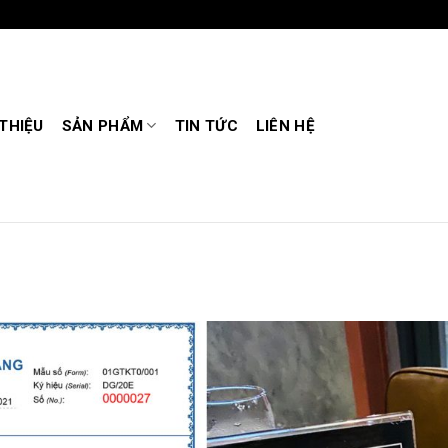
 THIỆU
SẢN PHẨM
TIN TỨC
LIÊN HỆ