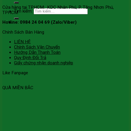
Cửa hàng tại TPHCM: KDC Nhân Phú, P. Tăng Nhơn Phú,
Tìm kiếm:
TPHCM
Hotline: 0984 24 04 69 (Zalo/Viber)
Chính Sách Bán Hàng
LIÊN HỆ
Chính Sách Vận Chuyển
Hướng Dẫn Thanh Toán
Quy Định Đổi Trả
Giấy chứng nhận doanh nghiệp
Like Fanpage
QUÀ MIỀN BẮC