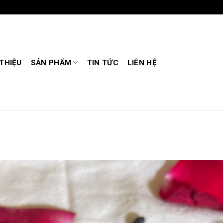
 THIỆU
SẢN PHẨM
TIN TỨC
LIÊN HỆ