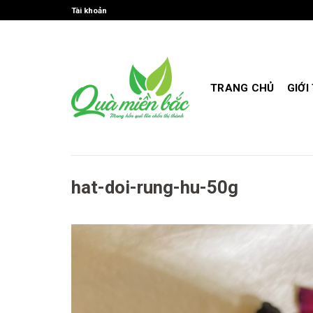
Skip
Tài khoản
to
content
TRANG CHỦ
GIỚI
hat-doi-rung-hu-50g