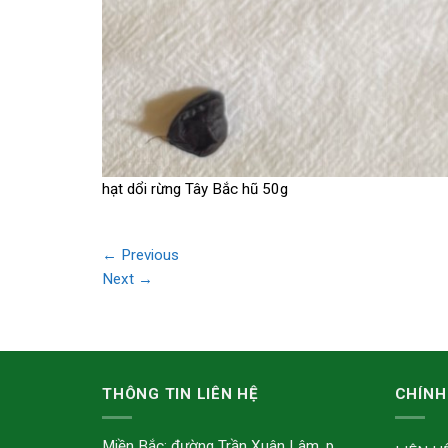
hạt dổi rừng Tây Bắc hũ 50g
←
Previous
Next
→
THÔNG TIN LIÊN HỆ
CHÍNH
Miền Bắc: đường Trần Xuân Lâm, p.